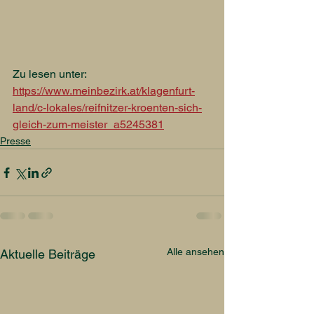
Zu lesen unter: 
https://www.meinbezirk.at/klagenfurt-
land/c-lokales/reifnitzer-kroenten-sich-
gleich-zum-meister_a5245381
Presse
Alle ansehen
Aktuelle Beiträge