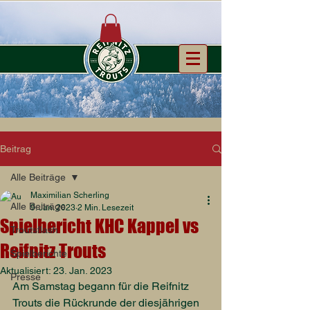
Beitrag
Alle Beiträge
Maximilian Scherling
Alle Beiträge
9. Jan. 2023
2 Min. Lesezeit
Spielbericht KHC Kappel vs
Troutsflash
Reifnitz Trouts
Spielberichte
Aktualisiert:
23. Jan. 2023
Presse
Am Samstag begann für die Reifnitz 
Trouts die Rückrunde der diesjährigen 