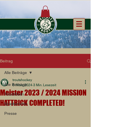
Beitrag
Alle Beiträge
troutshockey
Alle Beiträge
6. März 2024
3 Min. Lesezeit
Meister 2023 / 2024 MISSION
Troutsflash
HATTRICK COMPLETED!
Spielberichte
Presse