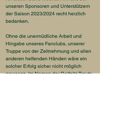
unseren Sponsoren und Unterstützern 
der Saison 2023/2024 recht herzlich 
bedanken.
Ohne die unermüdliche Arbeit und 
Hingabe unseres Fanclubs, unserer 
Truppe von der Zeitnehmung und allen 
anderen helfenden Händen wäre ein 
solcher Erfolg sicher nicht möglich 
gewesen. Im Namen der Reifnitz Trouts 
bleibt nichts mehr anderes übrig, als 
DANKE zu sagen! Jetzt geht es einmal 
in die wohlverdiente Sommerpause. 
Wir freuen uns schon auf die nächste 
Saison 2024/2025.
#proudtobeatrout
#troutsnation
#missionhattrickcompleted