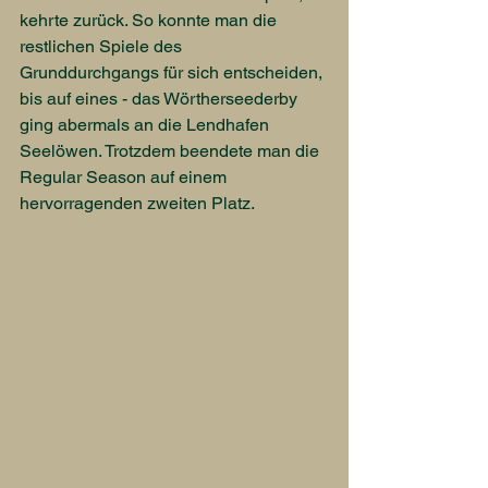
kehrte zurück. So konnte man die 
restlichen Spiele des 
Grunddurchgangs für sich entscheiden, 
bis auf eines - das Wörtherseederby 
ging abermals an die Lendhafen 
Seelöwen. Trotzdem beendete man die 
Regular Season auf einem 
hervorragenden zweiten Platz.