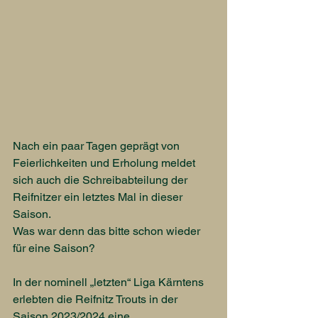
Nach ein paar Tagen geprägt von 
Feierlichkeiten und Erholung meldet 
sich auch die Schreibabteilung der 
Reifnitzer ein letztes Mal in dieser 
Saison.
Was war denn das bitte schon wieder 
für eine Saison?
In der nominell „letzten“ Liga Kärntens 
erlebten die Reifnitz Trouts in der 
Saison 2023/2024 eine 