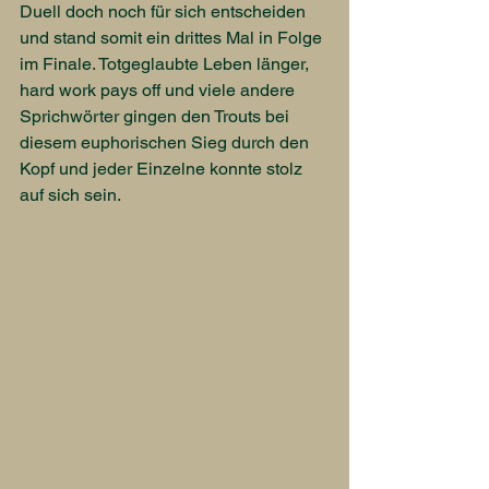
Duell doch noch für sich entscheiden 
und stand somit ein drittes Mal in Folge 
im Finale. Totgeglaubte Leben länger, 
hard work pays off und viele andere 
Sprichwörter gingen den Trouts bei 
diesem euphorischen Sieg durch den 
Kopf und jeder Einzelne konnte stolz 
auf sich sein.