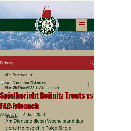
Beitrag
Alle Beiträge
Maximilian Scherling
Alle Beiträge
23. Dez. 2022
1 Min. Lesezeit
Spielbericht Reifnitz Trouts vs
Troutsflash
FAC Friesach
Spielberichte
Aktualisiert:
2. Jan. 2023
Presse
Am Dienstag dieser Woche stand das 
vierte Heimspiel in Folge für die 